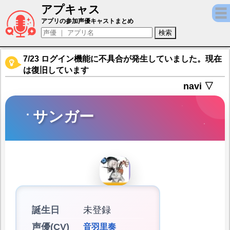
アプキャス
サンガー（声優：音羽里奏)【忘却前夜】キャ
アプリの参加声優キャストまとめ
7/23 ログイン機能に不具合が発生していました。現在
は復旧しています
navi ▽
サンガー
誕生日
未登録
声優(CV)
音羽里奏