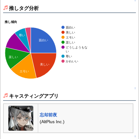
↑
推しタグ分析
推し傾向
面白い
美しい
尊い
エモい
面白い
楽しい
どうしようもな
い
尊い
楽しい
かわいい
美しい
エモい
↑
キャスティングアプリ
忘却前夜
(AltPlus Inc.)
↑