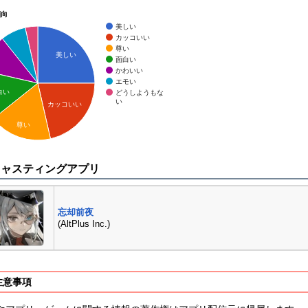
傾向
美しい
カッコいい
尊い
美しい
面白い
かわいい
エモい
白い
どうしようもな
い
カッコいい
尊い
キャスティングアプリ
忘却前夜
(AltPlus Inc.)
注意事項