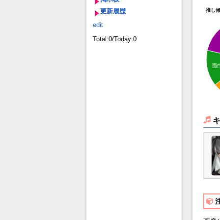
更新履歴
推し
edit
Total:0/Today:0
面