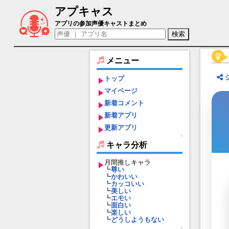
アプキャス
リッツ（声優：青池優花)【忘却前夜】キ
アプリの参加声優キャストまとめ
メニュー
トップ
マイページ
新着コメント
新着アプリ
更新アプリ
↑
キャラ分析
月間推しキャラ
┗
尊い
┗
かわいい
┗
カッコいい
┗
美しい
┗
エモい
┗
面白い
┗
楽しい
┗
どうしようもない
↑