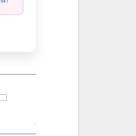
登録
）
↑