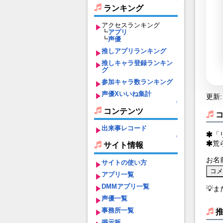
ランキング
アクセスランキング
┗
アプリ
┗
声優
推しアプリランキング
推しキャラ登録ランキン
グ
参加キャラ数ランキング
声優Xいいね集計
更新: 
↑
コンテンツ
出来事レコード
「
↑
荒
サイト情報
お名
サイトの使い方
アプリ一覧
DMMアプリ一覧
💡
声優一覧
事務所一覧
掲示板