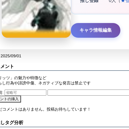
推し登録
0人（
★
キャラ情報編集
2025/09/01
コメント
リッツ」の魅力や特徴など
らし行為や誹謗中傷、ネガティブな発言は禁止です
前:
まだコメントはありません。投稿お待ちしています！
推しタグ分析