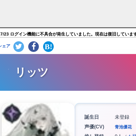
ャラ紹介
7/23 ログイン機能に不具合が発生していました。現在は復旧していま
シェア
リッツ
誕生日
未登録
声優(CV)
青池優花