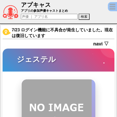
アプキャス
ジェステル（声優：日笠陽子)【シルバー・
アプリの参加声優キャストまとめ
7/23 ログイン機能に不具合が発生していました。現在
は復旧しています
navi ▽
ジェステル