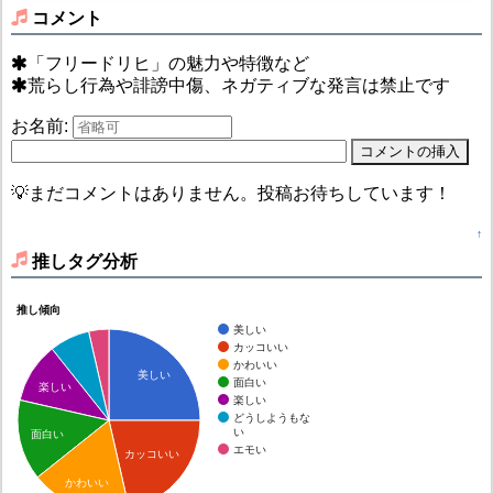
コメント
「フリードリヒ」の魅力や特徴など
荒らし行為や誹謗中傷、ネガティブな発言は禁止です
お名前:
💡まだコメントはありません。投稿お待ちしています！
↑
推しタグ分析
推し傾向
美しい
カッコいい
かわいい
美しい
面白い
楽しい
楽しい
どうしようもな
い
面白い
エモい
カッコいい
かわいい