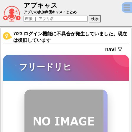
アプキャス
フリードリヒ（声優：木島隆一)【シルバー
アプリの参加声優キャストまとめ
7/23 ログイン機能に不具合が発生していました。現在
は復旧しています
navi ▽
フリードリヒ