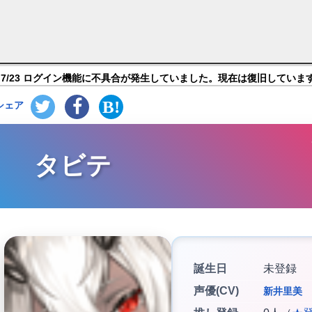
イトアビス】キャラ紹介
7/23 ログイン機能に不具合が発生していました。現在は復旧していま
シェア
タビテ
誕生日
未登録
声優(CV)
新井里美