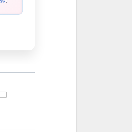
登録
）
↑