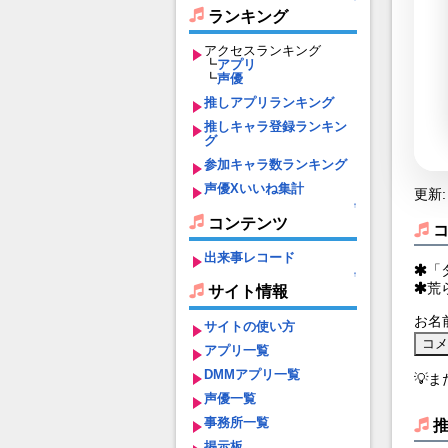
ランキング
アクセスランキング
┗
アプリ
┗
声優
推しアプリランキング
推しキャラ登録ランキン
グ
参加キャラ数ランキング
声優Xいいね集計
更新: 
↑
コンテンツ
出来事レコード
「
↑
荒
サイト情報
お名
サイトの使い方
アプリ一覧
DMMアプリ一覧
💡
声優一覧
事務所一覧
掲示板