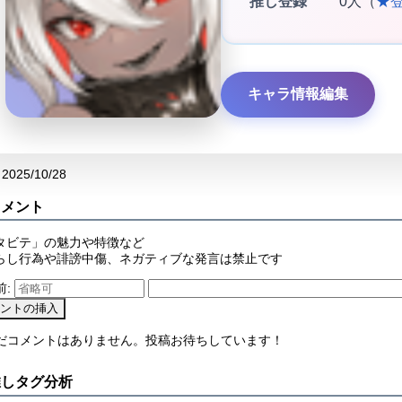
推し登録
0人（
★
キャラ情報編集
2025/10/28
コメント
タビテ」の魅力や特徴など
らし行為や誹謗中傷、ネガティブな発言は禁止です
前:
まだコメントはありません。投稿お待ちしています！
推しタグ分析