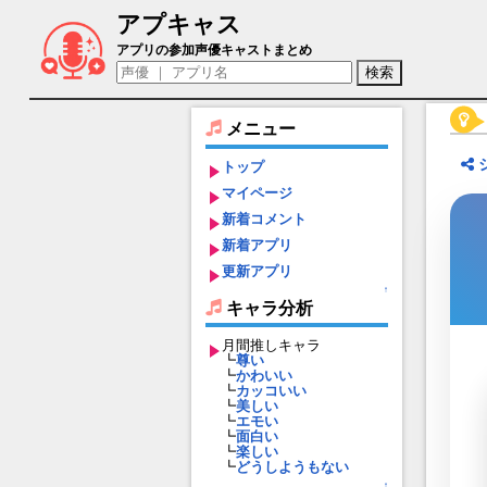
アプキャス
タビテ（声優：新井里美)【デュエットナ
アプリの参加声優キャストまとめ
メニュー
トップ
マイページ
新着コメント
新着アプリ
更新アプリ
↑
キャラ分析
月間推しキャラ
┗
尊い
┗
かわいい
┗
カッコいい
┗
美しい
┗
エモい
┗
面白い
┗
楽しい
┗
どうしようもない
↑