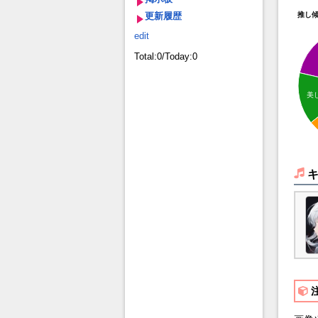
更新履歴
推し
edit
Total:0/Today:0
美