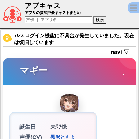
アプキャス
マギー（声優：黒沢ともよ)【デュエットナ
アプリの参加声優キャストまとめ
7/23 ログイン機能に不具合が発生していました。現在
は復旧しています
navi ▽
マギー
誕生日
未登録
声優(CV)
黒沢ともよ