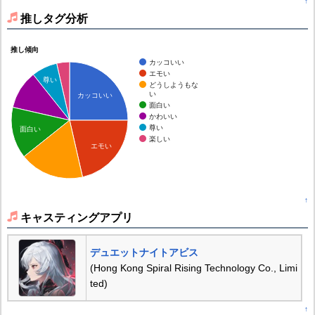
↑
推しタグ分析
推し傾向
カッコいい
エモい
尊い
どうしようもな
い
カッコいい
面白い
かわいい
尊い
面白い
楽しい
エモい
↑
キャスティングアプリ
デュエットナイトアビス
(Hong Kong Spiral Rising Technology Co., Limi
ted)
↑