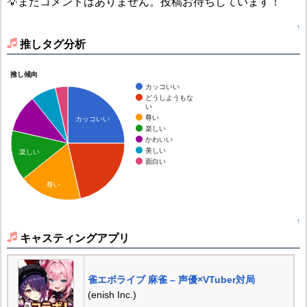
💡まだコメントはありません。投稿お待ちしています！
↑
推しタグ分析
推し傾向
カッコいい
どうしようもな
い
尊い
カッコいい
楽しい
かわいい
美しい
楽しい
面白い
尊い
↑
キャスティングアプリ
雀エボライブ 麻雀 – 声優×VTuber対局
(enish Inc.)