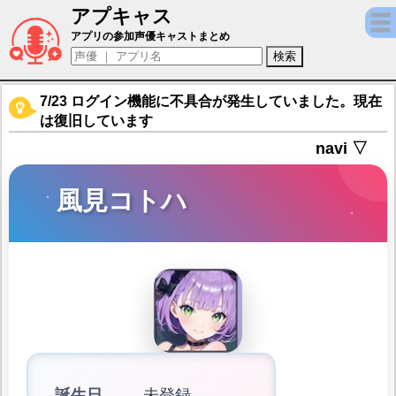
アプキャス
風見コトハ（声優：山一茉希)【雀エボライブ 麻雀
アプリの参加声優キャストまとめ
7/23 ログイン機能に不具合が発生していました。現在
は復旧しています
navi ▽
風見コトハ
誕生日
未登録