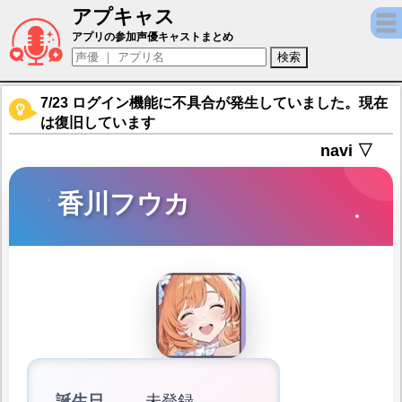
アプキャス
香川フウカ（声優：竹内ゆうか)【雀エボライブ 
アプリの参加声優キャストまとめ
7/23 ログイン機能に不具合が発生していました。現在
は復旧しています
navi ▽
香川フウカ
誕生日
未登録