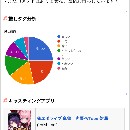
💡まだコメントはありません。投稿お待ちしています！
↑
推しタグ分析
推し傾向
楽しい
エモい
尊い
楽しい
どうしようもな
美しい
い
美しい
かわいい
面白い
エモい
尊い
↑
キャスティングアプリ
雀エボライブ 麻雀 – 声優×VTuber対局
(enish Inc.)