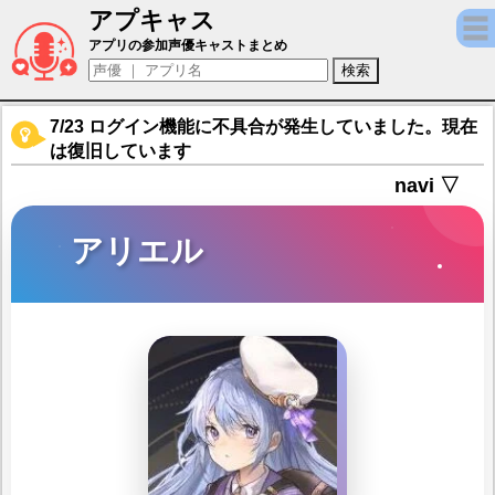
アプキャス
アリエル（声優：小倉唯)【エターナルツリ
アプリの参加声優キャストまとめ
7/23 ログイン機能に不具合が発生していました。現在
は復旧しています
navi ▽
アリエル