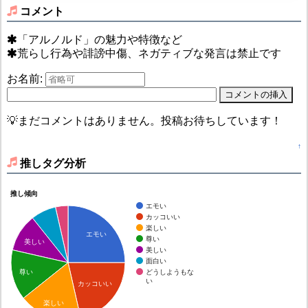
コメント
「アルノルド」の魅力や特徴など
荒らし行為や誹謗中傷、ネガティブな発言は禁止です
お名前:
💡まだコメントはありません。投稿お待ちしています！
↑
推しタグ分析
推し傾向
エモい
カッコいい
楽しい
エモい
尊い
美しい
美しい
面白い
どうしようもな
尊い
い
カッコいい
楽しい