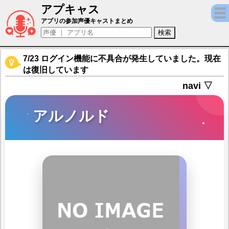
アプキャス
アルノルド（声優：矢中賢人)【エターナル
アプリの参加声優キャストまとめ
7/23 ログイン機能に不具合が発生していました。現在
は復旧しています
navi ▽
アルノルド