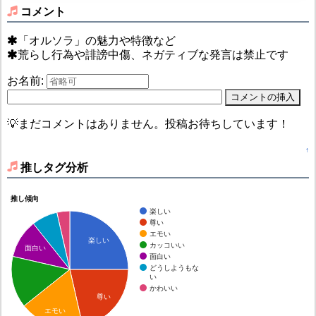
コメント
「オルソラ」の魅力や特徴など
荒らし行為や誹謗中傷、ネガティブな発言は禁止です
お名前:
💡まだコメントはありません。投稿お待ちしています！
↑
推しタグ分析
推し傾向
楽しい
尊い
エモい
楽しい
カッコいい
面白い
面白い
どうしようもな
い
かわいい
尊い
エモい