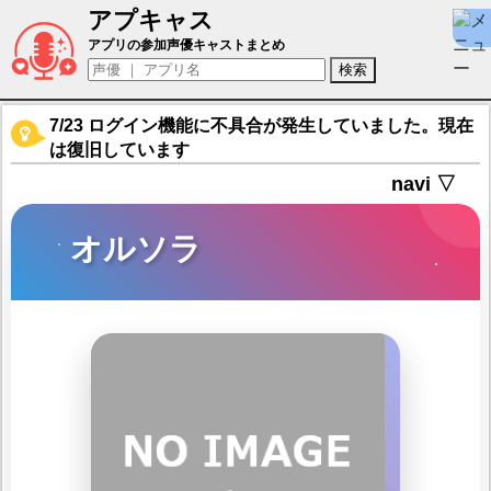
アプキャス
オルソラ（声優：沼倉愛美)【エターナルツ
アプリの参加声優キャストまとめ
7/23 ログイン機能に不具合が発生していました。現在
は復旧しています
navi ▽
オルソラ