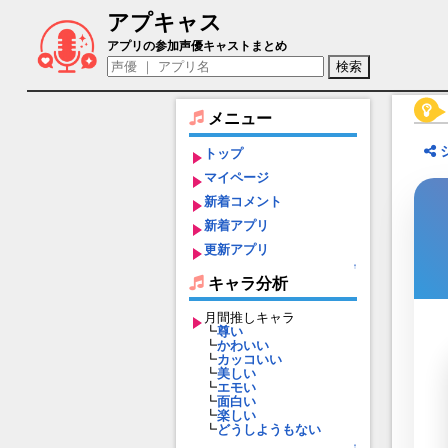
アプキャス
ガミュギュン（声優：石川由依)【エター
アプリの参加声優キャストまとめ
メニュー
トップ
マイページ
新着コメント
新着アプリ
更新アプリ
↑
キャラ分析
月間推しキャラ
┗
尊い
┗
かわいい
┗
カッコいい
┗
美しい
┗
エモい
┗
面白い
┗
楽しい
┗
どうしようもない
↑