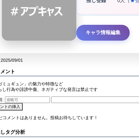
推し登録
0人（
★
キャラ情報編集
2025/09/01
コメント
ガミュギュン」の魅力や特徴など
らし行為や誹謗中傷、ネガティブな発言は禁止です
前:
まだコメントはありません。投稿お待ちしています！
推しタグ分析