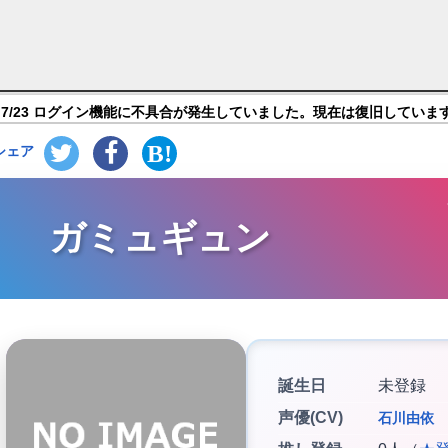
ナルツリー：新生】キャラ紹介
7/23 ログイン機能に不具合が発生していました。現在は復旧していま
シェア
ガミュギュン
誕生日
未登録
声優(CV)
石川由依