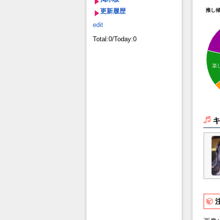
更新履歴
推し
edit
Total:0/Today:0
楽