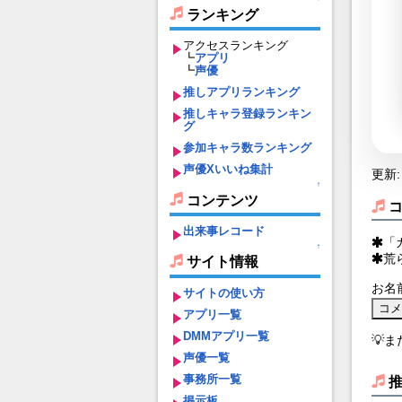
ランキング
アクセスランキング
┗
アプリ
┗
声優
推しアプリランキング
推しキャラ登録ランキン
グ
参加キャラ数ランキング
声優Xいいね集計
更新: 
↑
コンテンツ
出来事レコード
「
↑
荒
サイト情報
お名
サイトの使い方
アプリ一覧
DMMアプリ一覧
💡
声優一覧
事務所一覧
掲示板