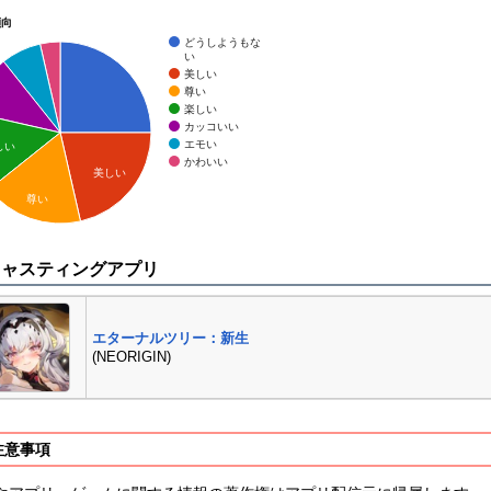
傾向
どうしようもな
い
美しい
尊い
楽しい
カッコいい
エモい
しい
かわいい
美しい
尊い
キャスティングアプリ
エターナルツリー：新生
(NEORIGIN)
注意事項