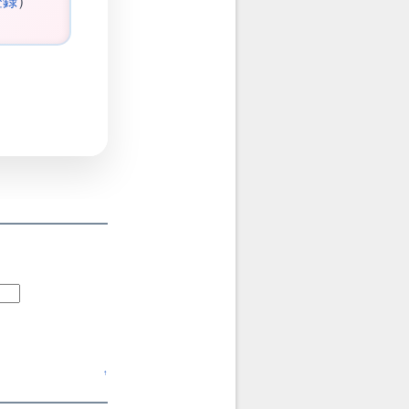
登録
）
↑