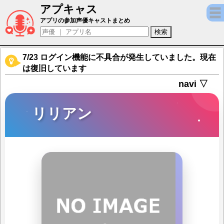
アプキャス
リリアン（声優：長谷川育美)【エターナル
アプリの参加声優キャストまとめ
7/23 ログイン機能に不具合が発生していました。現在
は復旧しています
navi ▽
リリアン