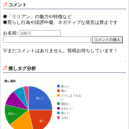
コメント
「リリアン」の魅力や特徴など
荒らし行為や誹謗中傷、ネガティブな発言は禁止です
お名前:
💡まだコメントはありません。投稿お待ちしています！
↑
推しタグ分析
推し傾向
楽しい
尊い
どうしようもな
楽しい
い
面白い
かわいい
美しい
面白い
エモい
尊い