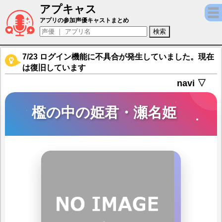
アプキャス
檻の中の姫君・瀬名姫（声優：金元寿子)【
アプリの参加声優キャストまとめ
7/23 ログイン機能に不具合が発生していました。現在
は復旧しています
navi ▽
檻の中の姫君・瀬名姫