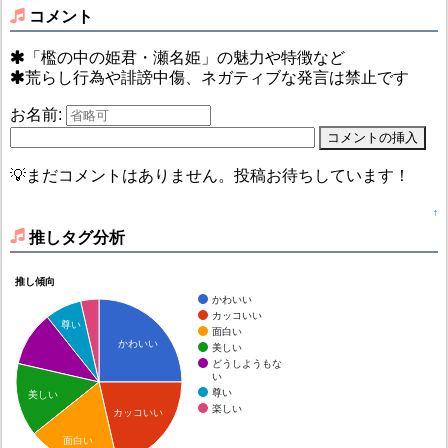
コメント
「檻の中の姫君・瀬名姫」の魅力や特徴など
荒らし行為や誹謗中傷、ネガティブな発言は禁止です
お名前:
💡まだコメントはありません。投稿お待ちしています！
↑
推しタグ分析
推し傾向
かわいい
カッコいい
尊い
面白い
かわいい
美しい
どうしようもな
い
尊い
美しい
楽しい
カッコいい
面白い