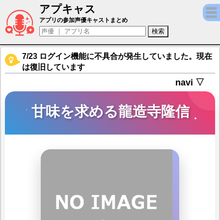
アプキャス
甘味を求める龍造寺隆信（声優：結月春菜)
アプリの参加声優キャストまとめ
7/23 ログイン機能に不具合が発生していました。現在
は復旧しています
navi ▽
甘味を求める龍造寺隆信