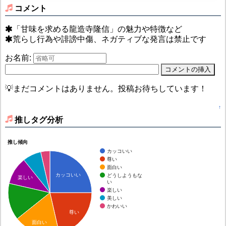
コメント
「甘味を求める龍造寺隆信」の魅力や特徴など
荒らし行為や誹謗中傷、ネガティブな発言は禁止です
お名前:
💡まだコメントはありません。投稿お待ちしています！
↑
推しタグ分析
推し傾向
カッコいい
尊い
面白い
カッコいい
どうしようもな
楽しい
い
楽しい
美しい
かわいい
尊い
面白い