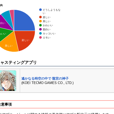
傾向
どうしようもな
い
楽しい
美しい
面白い
かわいい
面白い
カッコいい
わいい
エモい
楽しい
美しい
キャスティングアプリ
遙かなる時空の中で 龍宮の神子
(KOEI TECMO GAMES CO., LTD.)
注意事項