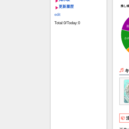
更新履歴
推し
edit
Total:0/Today:0
か