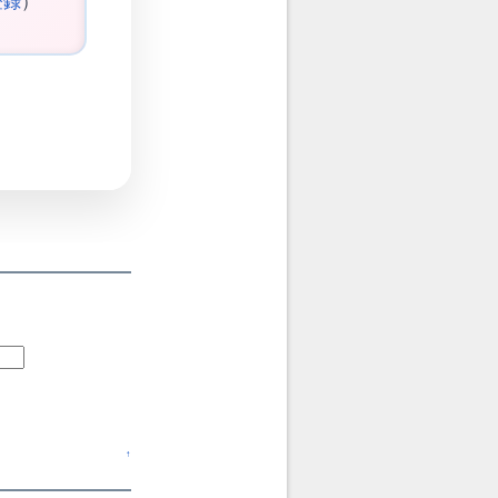
登録
）
↑