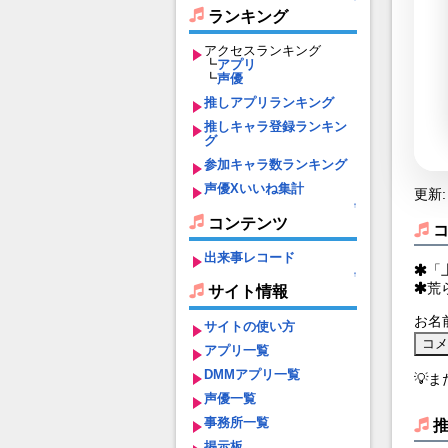
ランキング
アクセスランキング
┗
アプリ
┗
声優
推しアプリランキング
推しキャラ登録ランキン
グ
参加キャラ数ランキング
声優Xいいね集計
更新: 
↑
コンテンツ
出来事レコード
「
↑
荒
サイト情報
お名
サイトの使い方
アプリ一覧
DMMアプリ一覧
💡
声優一覧
事務所一覧
掲示板