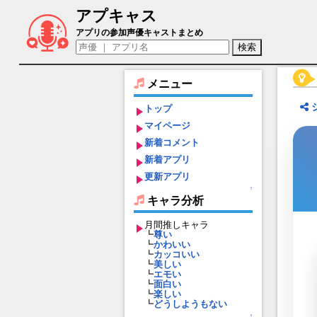
アプキャス
上杉謙信（声優：益山武明)【遙かなる時
アプリの参加声優キャストまとめ
メニュー
トップ
マイページ
新着コメント
新着アプリ
更新アプリ
↑
キャラ分析
月間推しキャラ
┗
尊い
┗
かわいい
┗
カッコいい
┗
美しい
┗
エモい
┗
面白い
┗
楽しい
┗
どうしようもない
↑