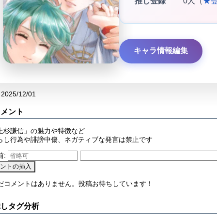
推し登録
0人（
★
キャラ情報編集
2025/12/01
コメント
上杉謙信」の魅力や特徴など
らし行為や誹謗中傷、ネガティブな発言は禁止です
前:
まだコメントはありません。投稿お待ちしています！
推しタグ分析