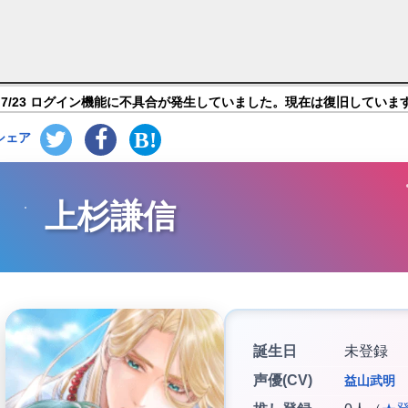
空の中で 龍宮の神子】キャラ紹介
7/23 ログイン機能に不具合が発生していました。現在は復旧していま
シェア
上杉謙信
誕生日
未登録
声優(CV)
益山武明