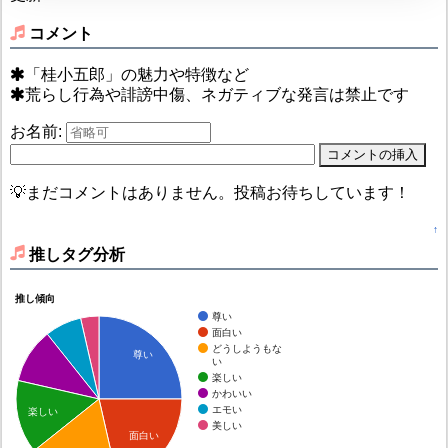
コメント
「桂小五郎」の魅力や特徴など
荒らし行為や誹謗中傷、ネガティブな発言は禁止です
お名前:
💡まだコメントはありません。投稿お待ちしています！
↑
推しタグ分析
推し傾向
尊い
面白い
どうしようもな
尊い
い
楽しい
かわいい
エモい
楽しい
美しい
面白い