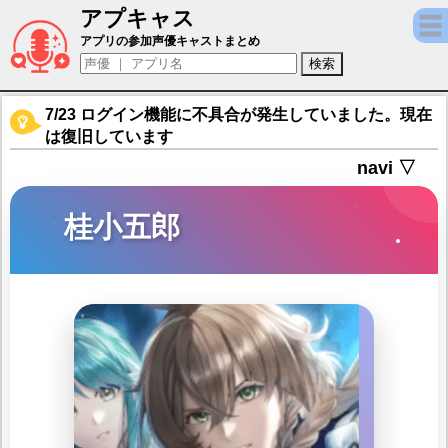
アプキャス
桂小五郎（声優：鈴木裕斗)【遙かなる時空の
アプリの参加声優キャストまとめ
7/23 ログイン機能に不具合が発生していました。現在
は復旧しています
navi ▽
桂小五郎