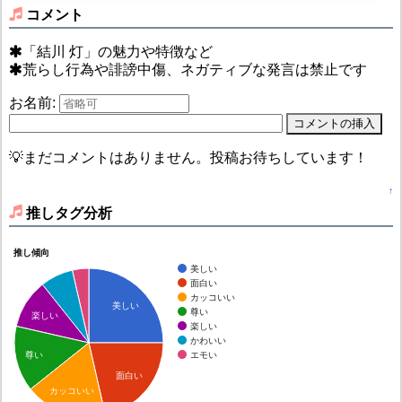
コメント
「結川 灯」の魅力や特徴など
荒らし行為や誹謗中傷、ネガティブな発言は禁止です
お名前:
💡まだコメントはありません。投稿お待ちしています！
↑
推しタグ分析
推し傾向
美しい
面白い
カッコいい
美しい
尊い
楽しい
楽しい
かわいい
エモい
尊い
面白い
カッコいい