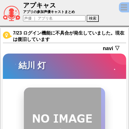
アプキャス
結川 灯（声優：瀬戸麻沙美)【遙かなる時空
アプリの参加声優キャストまとめ
7/23 ログイン機能に不具合が発生していました。現在
は復旧しています
navi ▽
結川 灯