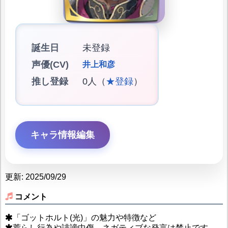
誕生日
未登録
声優(CV)
井上和彦
推し登録
0人（
★登録
）
キャラ情報編集
更新: 2025/09/29
コメント
「ゴットホルト(光)」の魅力や特徴など
荒らし行為や誹謗中傷、ネガティブな発言は禁止です