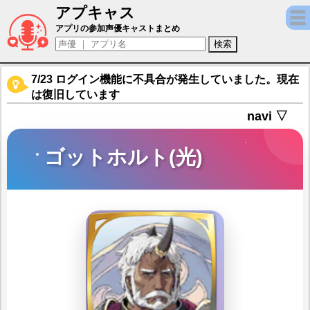
アプキャス
ゴットホルト(光)（声優：井上和彦)【ファ
アプリの参加声優キャストまとめ
7/23 ログイン機能に不具合が発生していました。現在
は復旧しています
navi ▽
ゴットホルト(光)