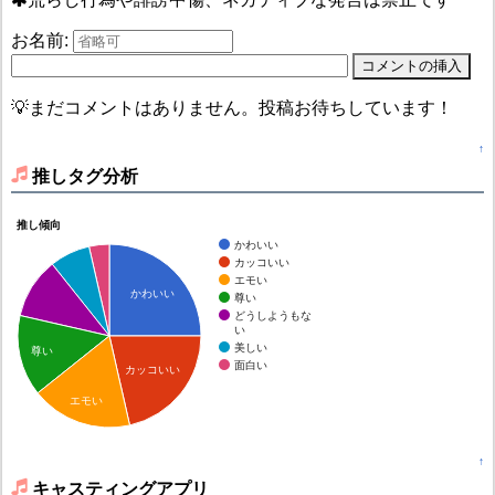
お名前:
💡まだコメントはありません。投稿お待ちしています！
↑
推しタグ分析
推し傾向
かわいい
カッコいい
エモい
かわいい
尊い
どうしようもな
い
美しい
尊い
面白い
カッコいい
エモい
↑
キャスティングアプリ