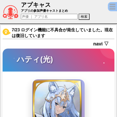
アプキャス
ハティ(光)（声優：安済知佳)【ファイアーエ
アプリの参加声優キャストまとめ
7/23 ログイン機能に不具合が発生していました。現在
は復旧しています
navi ▽
ハティ(光)