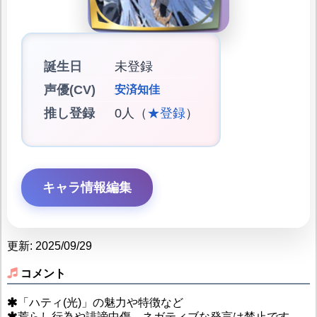
誕生日
未登録
声優(CV)
安済知佳
推し登録
0人（
★登録
）
キャラ情報編集
更新: 2025/09/29
コメント
「ハティ(光)」の魅力や特徴など
荒らし行為や誹謗中傷、ネガティブな発言は禁止です