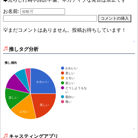
お名前:
💡まだコメントはありません。投稿お待ちしています！
↑
推しタグ分析
推し傾向
かわいい
美しい
エモい
かわいい
楽しい
どうしようもな
い
面白い
楽しい
尊い
美しい
エモい
↑
キャスティングアプリ