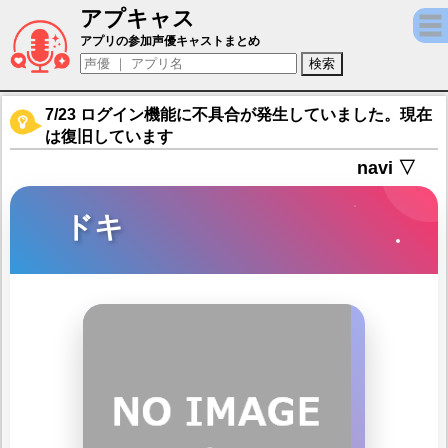
アプキャス
ドキ（声優：大西沙織)【イザリア】キャラ紹
アプリの参加声優キャストまとめ
7/23 ログイン機能に不具合が発生していました。現在
は復旧しています
navi ▽
ドキ