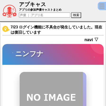
アプキャス
ニンフナ（声優：鈴代紗弓)【イザリア】キャ
アプリの参加声優キャストまとめ
7/23 ログイン機能に不具合が発生していました。現在
は復旧しています
navi ▽
ニンフナ