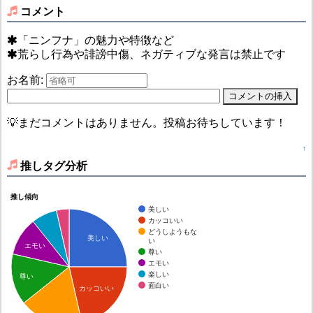
コメント
「ニンフナ」の魅力や特徴など
荒らし行為や誹謗中傷、ネガティブな発言は禁止です
お名前:
💡まだコメントはありません。投稿お待ちしています！
↑
推しタグ分析
推し傾向
美しい
カッコいい
どうしようもな
美しい
い
エモい
尊い
エモい
楽しい
尊い
面白い
カッコいい