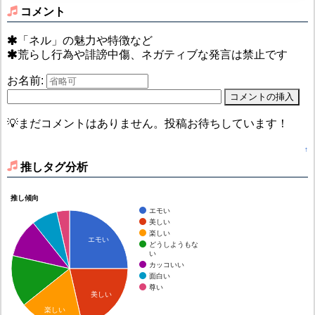
コメント
「ネル」の魅力や特徴など
荒らし行為や誹謗中傷、ネガティブな発言は禁止です
お名前:
💡まだコメントはありません。投稿お待ちしています！
↑
推しタグ分析
推し傾向
エモい
美しい
楽しい
エモい
どうしようもな
い
カッコいい
面白い
尊い
美しい
楽しい