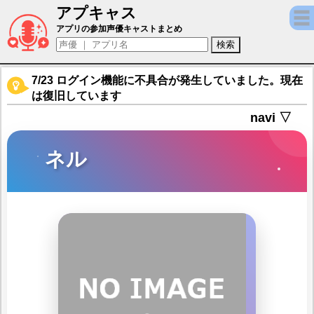
アプキャス
ネル（声優：真野あゆみ)【イザリア】キャラ
アプリの参加声優キャストまとめ
7/23 ログイン機能に不具合が発生していました。現在
は復旧しています
navi ▽
ネル