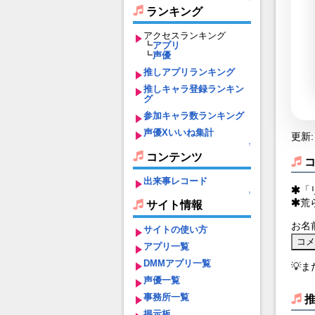
ランキング
アクセスランキング
┗
アプリ
┗
声優
推しアプリランキング
推しキャラ登録ランキン
グ
参加キャラ数ランキング
声優Xいいね集計
更新: 
↑
コンテンツ
出来事レコード
「
↑
荒
サイト情報
お名
サイトの使い方
アプリ一覧
DMMアプリ一覧
💡
声優一覧
事務所一覧
掲示板