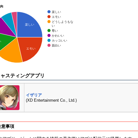
傾向
楽しい
エモい
どうしようもな
楽しい
い
尊い
かわいい
カッコいい
い
面白い
エモい
キャスティングアプリ
イザリア
(XD Entertainment Co., Ltd.)
注意事項