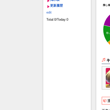
更新履歴
推し
edit
Total:0/Today:0
尊