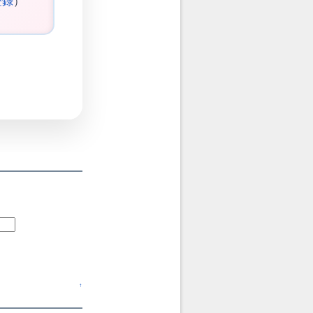
登録
）
↑