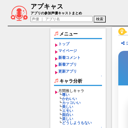
アプキャス
リリス（声優：井口裕香)【イザリア】キ
アプリの参加声優キャストまとめ
メニュー
トップ
マイページ
新着コメント
新着アプリ
更新アプリ
↑
キャラ分析
月間推しキャラ
┗
尊い
┗
かわいい
┗
カッコいい
┗
美しい
┗
エモい
┗
面白い
┗
楽しい
┗
どうしようもない
↑