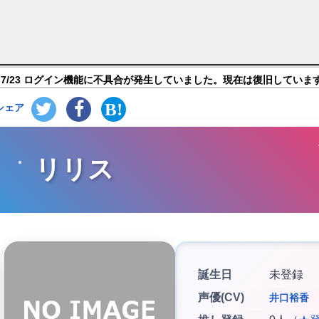
ャラ紹介
7/23 ログイン機能に不具合が発生していました。現在は復旧していま
シェア
リリス
誕生日
未登録
声優(CV)
井口裕香