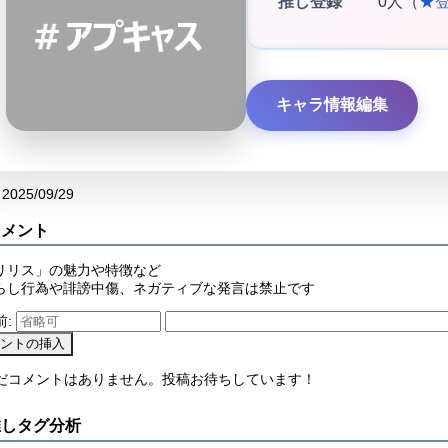
推し登録
0人（
★
キャラ情報編集
2025/09/29
コメント
リリス」の魅力や特徴など
らし行為や誹謗中傷、ネガティブな発言は禁止です
前:
まだコメントはありません。投稿お待ちしています！
推しタグ分析