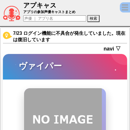
アプキャス
ヴァイパー（声優：鈴木崚汰)【イザリア】キ
アプリの参加声優キャストまとめ
7/23 ログイン機能に不具合が発生していました。現在
は復旧しています
navi ▽
ヴァイパー