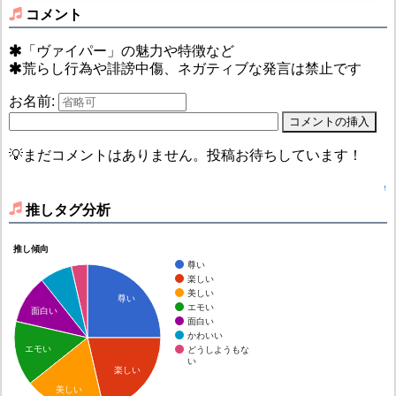
コメント
「ヴァイパー」の魅力や特徴など
荒らし行為や誹謗中傷、ネガティブな発言は禁止です
お名前:
💡まだコメントはありません。投稿お待ちしています！
↑
推しタグ分析
推し傾向
尊い
楽しい
美しい
尊い
エモい
面白い
面白い
かわいい
エモい
どうしようもな
い
楽しい
美しい