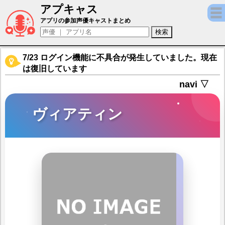
アプキャス
ヴィアティン（声優：田村ゆかり)【イザリア
アプリの参加声優キャストまとめ
7/23 ログイン機能に不具合が発生していました。現在
は復旧しています
navi ▽
ヴィアティン