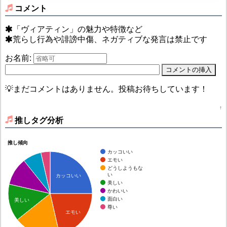
コメント
「ヴィアティン」の魅力や特徴など
荒らし行為や誹謗中傷、ネガティブな発言は禁止です
お名前:
💡まだコメントはありません。投稿お待ちしています！
↑
推しタグ分析
推し傾向
カッコいい
エモい
どうしようもな
い
カッコいい
美しい
かわいい
面白い
美しい
尊い
エモい