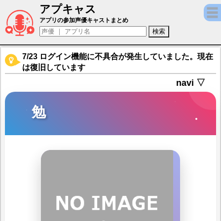
アプキャス
勉（声優：古川慎)【イザリア】キャラ紹介
アプリの参加声優キャストまとめ
7/23 ログイン機能に不具合が発生していました。現在
は復旧しています
navi ▽
勉