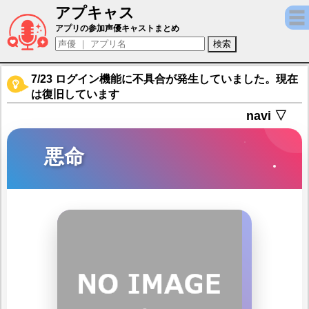
アプキャス
悪命（声優：根津大輔)【イザリア】キャラ紹
アプリの参加声優キャストまとめ
7/23 ログイン機能に不具合が発生していました。現在
は復旧しています
navi ▽
悪命