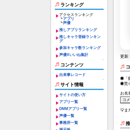
ランキング
アクセスランキング
┗
アプリ
┗
声優
推しアプリランキング
推しキャラ登録ランキン
グ
参加キャラ数ランキング
声優Xいいね集計
更新: 
↑
コンテンツ
出来事レコード
「
↑
荒
サイト情報
お名
サイトの使い方
アプリ一覧
DMMアプリ一覧
💡
声優一覧
事務所一覧
掲示板