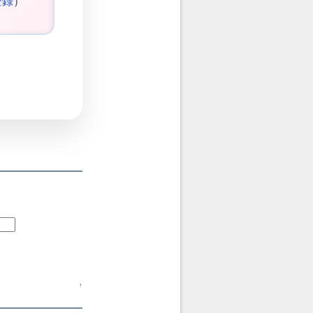
登録
）
↑