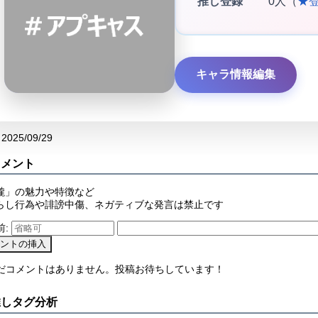
推し登録
0人（
★
キャラ情報編集
2025/09/29
コメント
朧」の魅力や特徴など
らし行為や誹謗中傷、ネガティブな発言は禁止です
前:
まだコメントはありません。投稿お待ちしています！
推しタグ分析