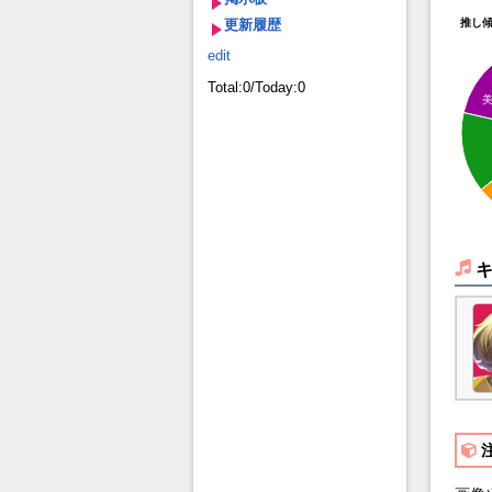
更新履歴
推し
edit
Total:0/Today:0