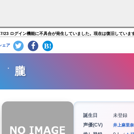
ラ紹介
7/23 ログイン機能に不具合が発生していました。現在は復旧していま
シェア
朧
誕生日
未登録
声優(CV)
井上麻里奈