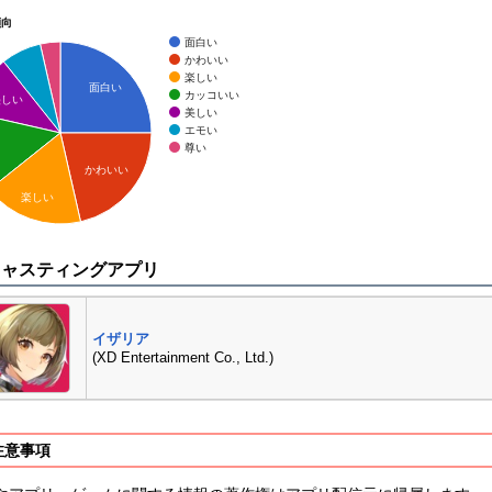
傾向
面白い
かわいい
楽しい
面白い
カッコいい
美しい
美しい
エモい
尊い
かわいい
楽しい
キャスティングアプリ
イザリア
(XD Entertainment Co., Ltd.)
注意事項