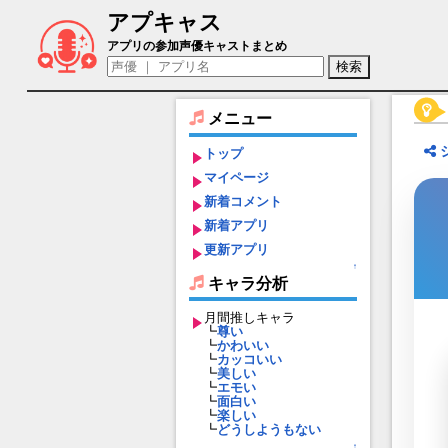
アプキャス
朧（声優：井上麻里奈)【イザリア】キャ
アプリの参加声優キャストまとめ
メニュー
トップ
マイページ
新着コメント
新着アプリ
更新アプリ
↑
キャラ分析
月間推しキャラ
┗
尊い
┗
かわいい
┗
カッコいい
┗
美しい
┗
エモい
┗
面白い
┗
楽しい
┗
どうしようもない
↑