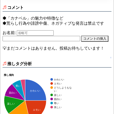
コメント
「カナベル」の魅力や特徴など
荒らし行為や誹謗中傷、ネガティブな発言は禁止です
お名前:
💡まだコメントはありません。投稿お待ちしています！
↑
推しタグ分析
推し傾向
かわいい
エモい
尊い
どうしようもな
かわいい
い
面白い
楽しい
面白い
尊い
楽しい
美しい
エモい