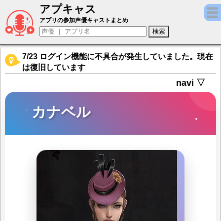
アプキャス
カナベル（声優：永水陽菜)【グラナド・エス
アプリの参加声優キャストまとめ
7/23 ログイン機能に不具合が発生していました。現在
は復旧しています
navi ▽
カナベル