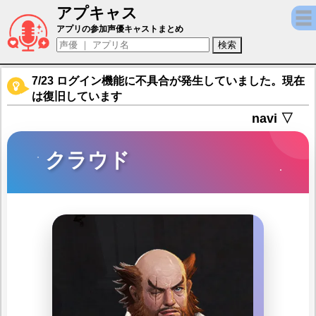
アプキャス
クラウド（声優：岡本未来)【グラナド・エス
アプリの参加声優キャストまとめ
7/23 ログイン機能に不具合が発生していました。現在
は復旧しています
navi ▽
クラウド