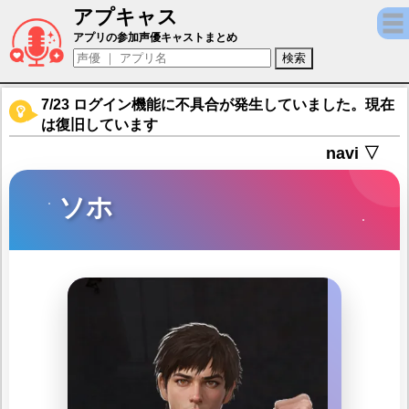
アプキャス
ソホ（声優：猫絵十兵衛)【グラナド・エスパ
アプリの参加声優キャストまとめ
7/23 ログイン機能に不具合が発生していました。現在
は復旧しています
navi ▽
ソホ