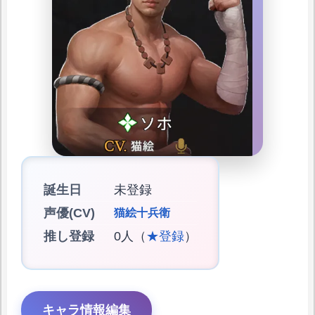
誕生日
未登録
声優(CV)
猫絵十兵衛
推し登録
0人（
★登録
）
キャラ情報編集