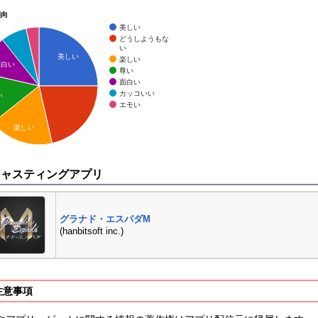
傾向
美しい
どうしようもな
い
美しい
楽しい
面白い
尊い
面白い
カッコいい
い
エモい
楽しい
キャスティングアプリ
グラナド・エスパダM
(hanbitsoft inc.)
注意事項