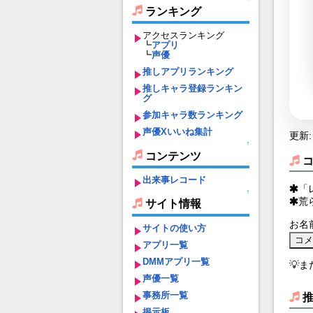
ランキング
アクセスランキング
┗
アプリ
┗
声優
推しアプリランキング
推しキャラ登録ランキン
グ
参加キャラ数ランキング
声優Xいいね集計
更新: 
↑
コンテンツ
出来事レコード
「
↑
荒
サイト情報
お名
サイトの使い方
アプリ一覧
DMMアプリ一覧
💡
声優一覧
事務所一覧
掲示板