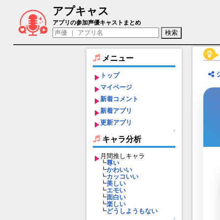
アプキャス
レティーフ（声優：大場悠冬)【グラナド
アプリの参加声優キャストまとめ
メニュー
トップ
マイページ
新着コメント
新着アプリ
更新アプリ
↑
キャラ分析
月間推しキャラ
┗
尊い
┗
かわいい
┗
カッコいい
┗
美しい
┗
エモい
┗
面白い
┗
楽しい
┗
どうしようもない
↑