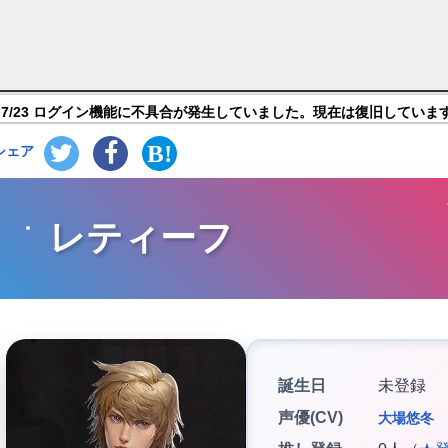
・エスパダM】キャラ紹介
7/23 ログイン機能に不具合が発生していました。現在は復旧していま
シェア
レティーフ
誕生日
未登録
声優(CV)
大場悠冬