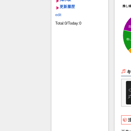
更新履歴
推し
edit
Total:0/Today:0
尊