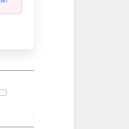
登録
）
↑