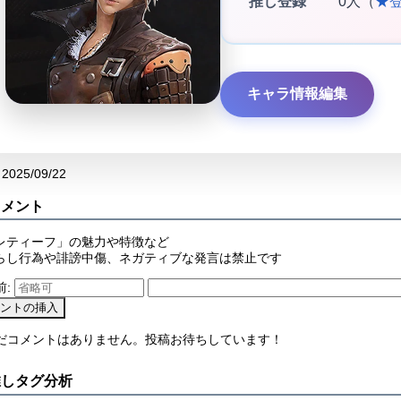
推し登録
0人（
★
キャラ情報編集
2025/09/22
コメント
レティーフ」の魅力や特徴など
らし行為や誹謗中傷、ネガティブな発言は禁止です
前:
まだコメントはありません。投稿お待ちしています！
推しタグ分析