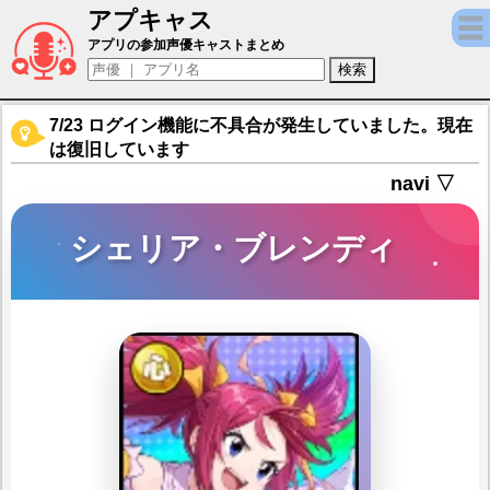
アプキャス
シェリア・ブレンディ（声優：井口裕香)【FAI
アプリの参加声優キャストまとめ
7/23 ログイン機能に不具合が発生していました。現在
は復旧しています
navi ▽
シェリア・ブレンディ