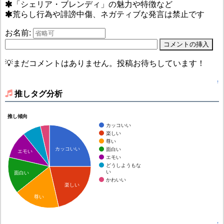
「シェリア・ブレンディ」の魅力や特徴など
荒らし行為や誹謗中傷、ネガティブな発言は禁止です
お名前:
💡まだコメントはありません。投稿お待ちしています！
↑
推しタグ分析
推し傾向
カッコいい
楽しい
尊い
カッコいい
面白い
エモい
エモい
どうしようもな
い
面白い
かわいい
楽しい
尊い
↑