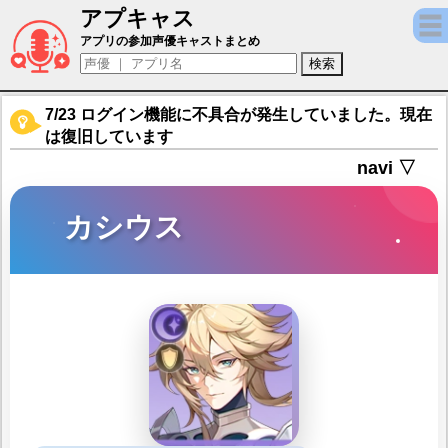
アプキャス
カシウス（声優：粕谷大介)【百花ランブル】
アプリの参加声優キャストまとめ
7/23 ログイン機能に不具合が発生していました。現在
は復旧しています
navi ▽
カシウス