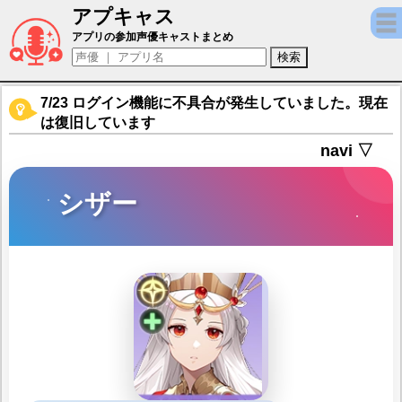
アプキャス
シザー（声優：大下菜摘)【百花ランブル】キ
アプリの参加声優キャストまとめ
7/23 ログイン機能に不具合が発生していました。現在
は復旧しています
navi ▽
シザー