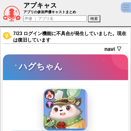
アプキャス
ハグちゃん（声優：篠宮くれは)【百花ランブ
アプリの参加声優キャストまとめ
7/23 ログイン機能に不具合が発生していました。現在
は復旧しています
navi ▽
ハグちゃん