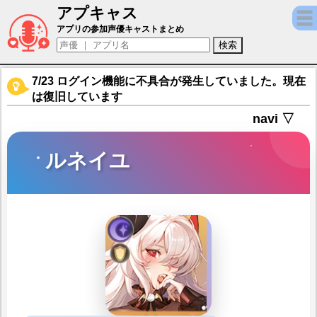
アプキャス
ルネイユ（声優：古賀葵)【百花ランブル】キ
アプリの参加声優キャストまとめ
7/23 ログイン機能に不具合が発生していました。現在
は復旧しています
navi ▽
ルネイユ