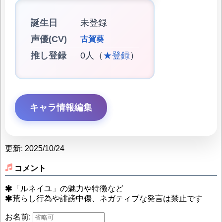
誕生日
未登録
声優(CV)
古賀葵
推し登録
0人（
★登録
）
キャラ情報編集
更新: 2025/10/24
コメント
「ルネイユ」の魅力や特徴など
荒らし行為や誹謗中傷、ネガティブな発言は禁止です
お名前: