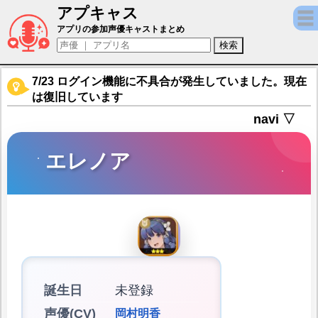
アプキャス
エレノア（声優：岡村明香)【英雄伝説ガガ
アプリの参加声優キャストまとめ
7/23 ログイン機能に不具合が発生していました。現在
は復旧しています
navi ▽
エレノア
誕生日
未登録
声優(CV)
岡村明香