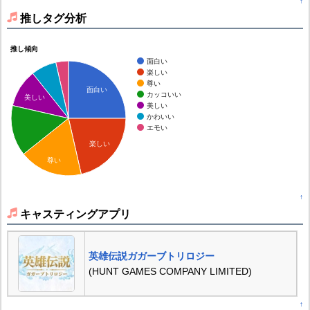
↑
推しタグ分析
推し傾向
面白い
楽しい
尊い
面白い
カッコいい
美しい
美しい
かわいい
エモい
楽しい
尊い
↑
キャスティングアプリ
英雄伝説ガガーブトリロジー
(HUNT GAMES COMPANY LIMITED)
↑