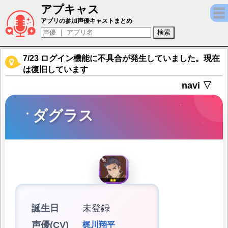
アプキャス
ダグラス（声優：梶川翔平)【英雄伝説ガガ
アプリの参加声優キャストまとめ
7/23 ログイン機能に不具合が発生していました。現在
は復旧しています
navi ▽
ダグラス
誕生日
未登録
声優(CV)
梶川翔平