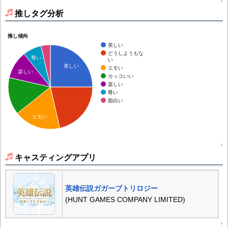
↑
推しタグ分析
推し傾向
美しい
どうしようもな
尊い
い
美しい
エモい
楽しい
カッコいい
楽しい
尊い
面白い
エモい
↑
キャスティングアプリ
英雄伝説ガガーブトリロジー
(HUNT GAMES COMPANY LIMITED)
↑