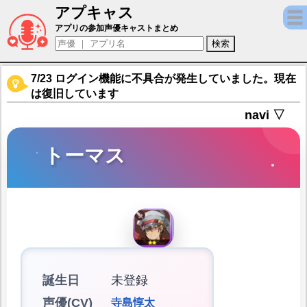
アプキャス
トーマス（声優：寺島惇太)【英雄伝説ガガ
アプリの参加声優キャストまとめ
7/23 ログイン機能に不具合が発生していました。現在
は復旧しています
navi ▽
トーマス
誕生日
未登録
声優(CV)
寺島惇太