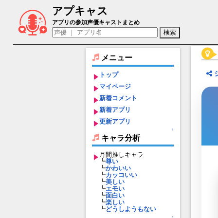
アプキャス
ラモン（声優：岡井カツノリ)【英雄伝説
アプリの参加声優キャストまとめ
メニュー
トップ
マイページ
新着コメント
新着アプリ
更新アプリ
↑
キャラ分析
月間推しキャラ
┗
尊い
┗
かわいい
┗
カッコいい
┗
美しい
┗
エモい
┗
面白い
┗
楽しい
┗
どうしようもない
↑