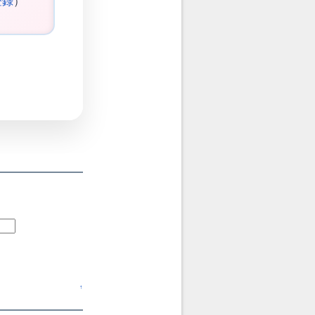
登録
）
↑