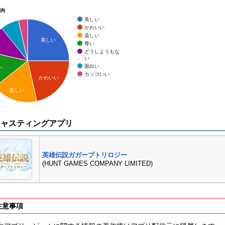
傾向
美しい
かわいい
楽しい
美しい
尊い
どうしようもな
い
面白い
い
カッコいい
かわいい
楽しい
キャスティングアプリ
英雄伝説ガガーブトリロジー
(HUNT GAMES COMPANY LIMITED)
注意事項