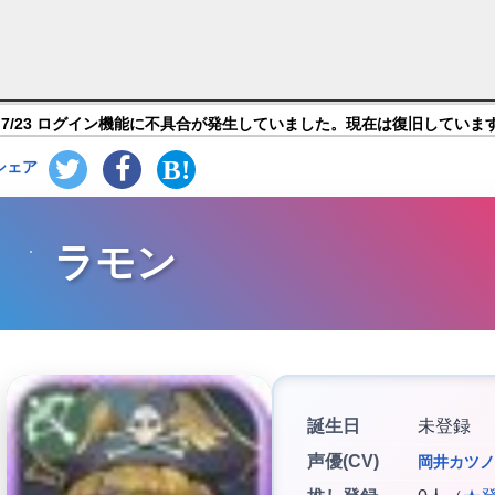
ガガーブトリロジー】キャラ紹介
7/23 ログイン機能に不具合が発生していました。現在は復旧していま
シェア
ラモン
誕生日
未登録
声優(CV)
岡井カツノ