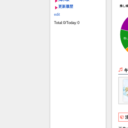
更新履歴
推し
edit
Total:0/Today:0
尊