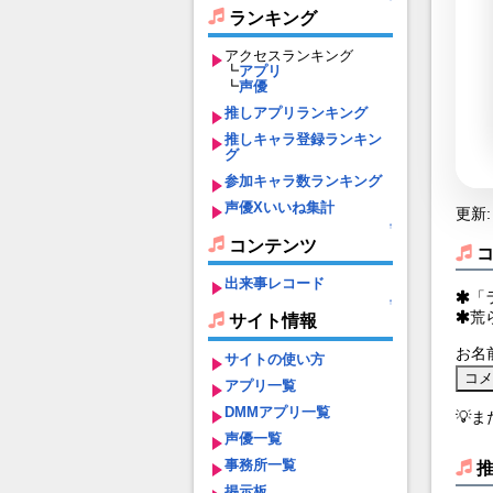
ランキング
アクセスランキング
┗
アプリ
┗
声優
推しアプリランキング
推しキャラ登録ランキン
グ
参加キャラ数ランキング
声優Xいいね集計
更新: 
↑
コンテンツ
出来事レコード
「
↑
荒
サイト情報
お名
サイトの使い方
アプリ一覧
DMMアプリ一覧
💡
声優一覧
事務所一覧
掲示板