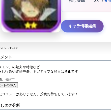
推し登録
0人（
★
キャラ情報編集
2025/12/08
コメント
ラモン」の魅力や特徴など
らし行為や誹謗中傷、ネガティブな発言は禁止です
前:
まだコメントはありません。投稿お待ちしています！
推しタグ分析