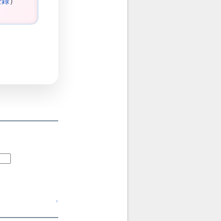
登録
）
↑