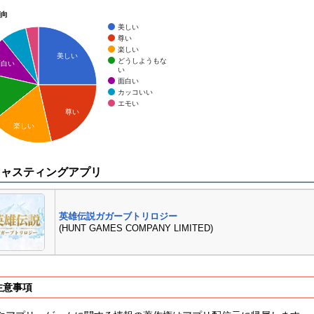
傾向
美しい
尊い
楽しい
美しい
どうしようもな
面白い
い
面白い
カッコいい
エモい
尊い
楽しい
キャスティングアプリ
英雄伝説ガガーブトリロジー
(HUNT GAMES COMPANY LIMITED)
注意事項