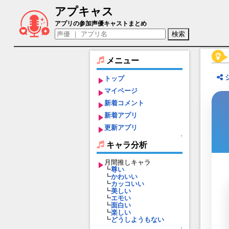
アプキャス
邪神官（声優：田島章寛)【英雄伝説ガガ
アプリの参加声優キャストまとめ
メニュー
トップ
マイページ
新着コメント
新着アプリ
更新アプリ
↑
キャラ分析
月間推しキャラ
┗
尊い
┗
かわいい
┗
カッコいい
┗
美しい
┗
エモい
┗
面白い
┗
楽しい
┗
どうしようもない
↑