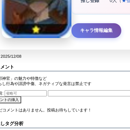
推し登録
0人（
★
キャラ情報編集
2025/12/08
コメント
邪神官」の魅力や特徴など
らし行為や誹謗中傷、ネガティブな発言は禁止です
前:
まだコメントはありません。投稿お待ちしています！
推しタグ分析