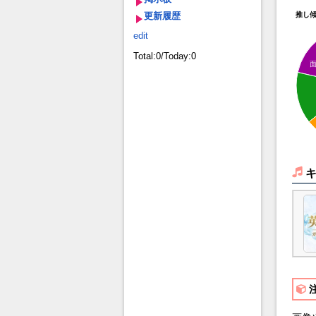
更新履歴
推し
edit
Total:0/Today:0