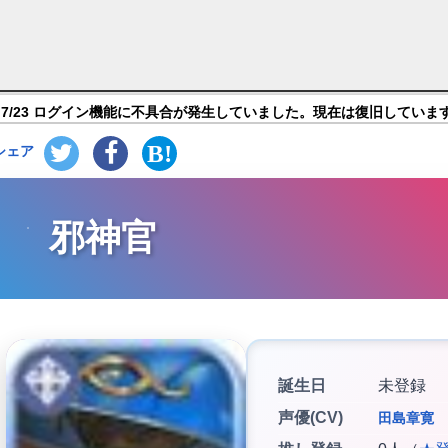
ーブトリロジー】キャラ紹介
7/23 ログイン機能に不具合が発生していました。現在は復旧していま
シェア
邪神官
誕生日
未登録
声優(CV)
田島章寛