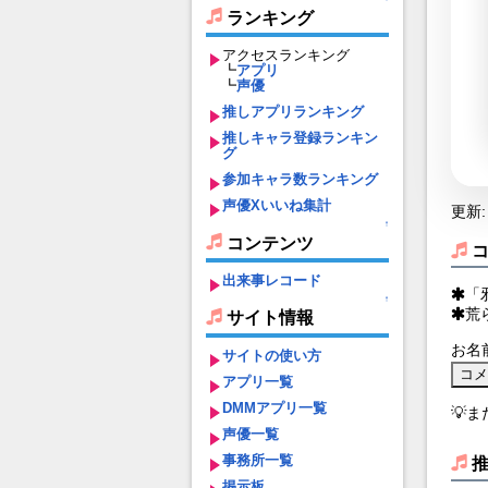
ランキング
アクセスランキング
┗
アプリ
┗
声優
推しアプリランキング
推しキャラ登録ランキン
グ
参加キャラ数ランキング
声優Xいいね集計
更新: 
↑
コンテンツ
出来事レコード
「
↑
荒
サイト情報
お名
サイトの使い方
アプリ一覧
DMMアプリ一覧
💡
声優一覧
事務所一覧
掲示板