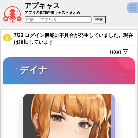
アプキャス
デイナ（声優：菊池紗矢香)【ゴッデスオーダ
アプリの参加声優キャストまとめ
7/23 ログイン機能に不具合が発生していました。現在
は復旧しています
navi ▽
デイナ