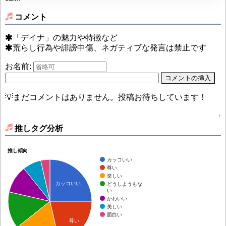
コメント
「デイナ」の魅力や特徴など
荒らし行為や誹謗中傷、ネガティブな発言は禁止です
お名前:
💡まだコメントはありません。投稿お待ちしています！
↑
推しタグ分析
推し傾向
カッコいい
尊い
楽しい
カッコいい
どうしようもな
い
かわいい
美しい
面白い
尊い