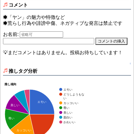
コメント
「ヤン」の魅力や特徴など
荒らし行為や誹謗中傷、ネガティブな発言は禁止です
お名前:
💡まだコメントはありません。投稿お待ちしています！
↑
推しタグ分析
推し傾向
エモい
どうしようもな
い
エモい
カッコいい
美しい
尊い
美しい
面白い
尊い
かわいい
カッコいい