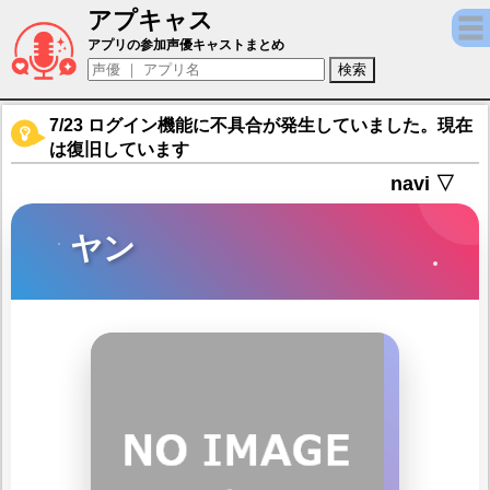
アプキャス
ヤン（声優：櫻井みゆき)【ゴッデスオーダー
アプリの参加声優キャストまとめ
7/23 ログイン機能に不具合が発生していました。現在
は復旧しています
navi ▽
ヤン