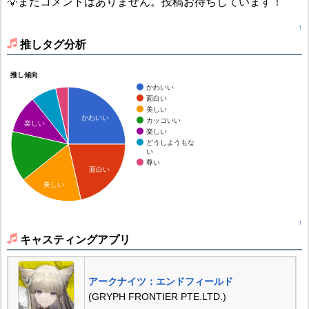
💡まだコメントはありません。投稿お待ちしています！
↑
推しタグ分析
推し傾向
かわいい
面白い
美しい
かわいい
カッコいい
楽しい
楽しい
どうしようもな
い
尊い
面白い
美しい
↑
キャスティングアプリ
アークナイツ：エンドフィールド
(GRYPH FRONTIER PTE.LTD.)