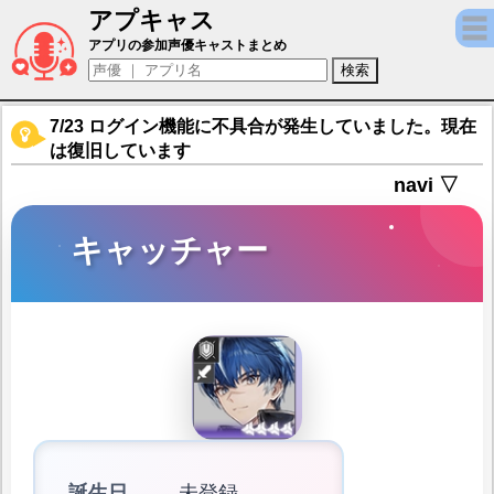
アプキャス
キャッチャー（声優：木島隆一)【アークナ
アプリの参加声優キャストまとめ
7/23 ログイン機能に不具合が発生していました。現在
は復旧しています
navi ▽
キャッチャー
誕生日
未登録