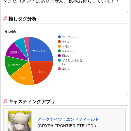
💡まだコメントはありません。投稿お待ちしています！
↑
推しタグ分析
推し傾向
カッコいい
美しい
エモい
カッコいい
かわいい
面白い
面白い
どうしようもな
い
かわいい
楽しい
美しい
エモい
↑
キャスティングアプリ
アークナイツ：エンドフィールド
(GRYPH FRONTIER PTE.LTD.)