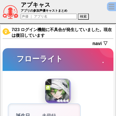
アプキャス
フローライト（声優：大地葉)【アークナイ
アプリの参加声優キャストまとめ
7/23 ログイン機能に不具合が発生していました。現在
は復旧しています
navi ▽
フローライト
誕生日
未登録