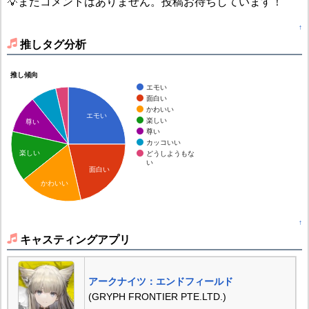
💡まだコメントはありません。投稿お待ちしています！
↑
推しタグ分析
推し傾向
エモい
面白い
かわいい
エモい
楽しい
尊い
尊い
カッコいい
楽しい
どうしようもな
い
面白い
かわいい
↑
キャスティングアプリ
アークナイツ：エンドフィールド
(GRYPH FRONTIER PTE.LTD.)