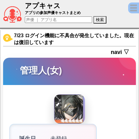
アプキャス
管理人(女)（声優：橘杏咲)【アークナイツ
アプリの参加声優キャストまとめ
7/23 ログイン機能に不具合が発生していました。現在
は復旧しています
navi ▽
管理人(女)
誕生日
未登録