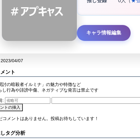
推し登録
0人（
★
キャラ情報編集
2023/04/07
コメント
闇討の暗殺者イルミナ」の魅力や特徴など
らし行為や誹謗中傷、ネガティブな発言は禁止です
前:
まだコメントはありません。投稿お待ちしています！
推しタグ分析