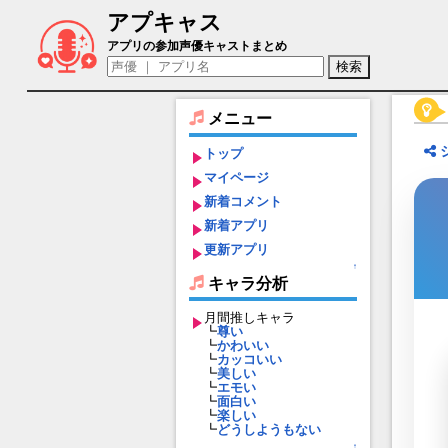
アプキャス
闇討の暗殺者イルミナ（声優：村上奈津実
アプリの参加声優キャストまとめ
メニュー
トップ
マイページ
新着コメント
新着アプリ
更新アプリ
↑
キャラ分析
月間推しキャラ
┗
尊い
┗
かわいい
┗
カッコいい
┗
美しい
┗
エモい
┗
面白い
┗
楽しい
┗
どうしようもない
↑