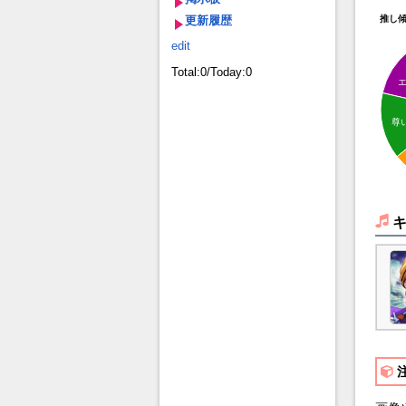
更新履歴
推し
edit
Total:0/Today:0
尊