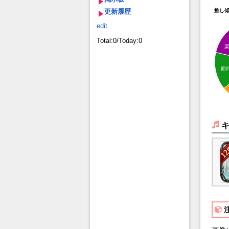
更新履歴
推し
edit
Total:0/Today:0
面