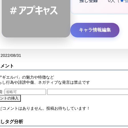
推し登録
0人（
★
キャラ情報編集
2022/08/31
コメント
アギエルバ」の魅力や特徴など
らし行為や誹謗中傷、ネガティブな発言は禁止です
前:
まだコメントはありません。投稿お待ちしています！
推しタグ分析