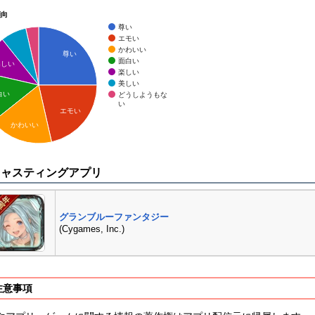
傾向
尊い
エモい
かわいい
尊い
面白い
楽しい
楽しい
美しい
白い
どうしようもな
い
エモい
かわいい
キャスティングアプリ
グランブルーファンタジー
(Cygames, Inc.)
注意事項