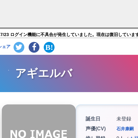
ルーファンタジー】キャラ紹介
7/23 ログイン機能に不具合が発生していました。現在は復旧していま
シェア
アギエルバ
誕生日
未登録
声優(CV)
石井康嗣