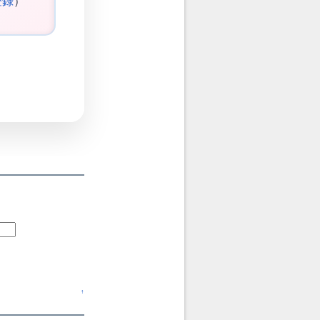
登録
）
↑