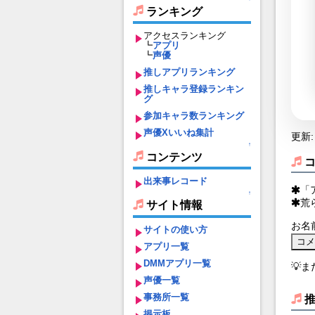
ランキング
アクセスランキング
┗
アプリ
┗
声優
推しアプリランキング
推しキャラ登録ランキン
グ
参加キャラ数ランキング
声優Xいいね集計
更新: 
↑
コンテンツ
出来事レコード
「
↑
荒
サイト情報
お名
サイトの使い方
アプリ一覧
DMMアプリ一覧
💡
声優一覧
事務所一覧
掲示板