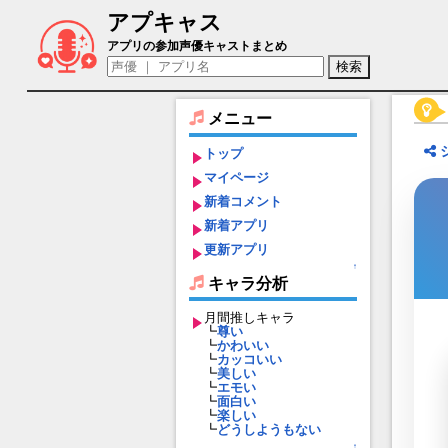
アプキャス
アギエルバ（声優：石井康嗣)【グランブ
アプリの参加声優キャストまとめ
メニュー
トップ
マイページ
新着コメント
新着アプリ
更新アプリ
↑
キャラ分析
月間推しキャラ
┗
尊い
┗
かわいい
┗
カッコいい
┗
美しい
┗
エモい
┗
面白い
┗
楽しい
┗
どうしようもない
↑